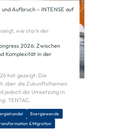
e und Aufbruch – INTENSE auf
zeigt, wie stark der
r Energiewirtschaft ist.
ngress 2026: Zwischen
SAP S/4HANA-
nd Komplexität in der
artnerschaftliche
 im Mittelpunkt – und
itt von INTENSE.
6 hat gezeigt: Die
ich über die Zukunftsthemen
rd jedoch die Umsetzung in
ung: TENTAC.
ergiehandel
Energiewende
ransformation & Migration