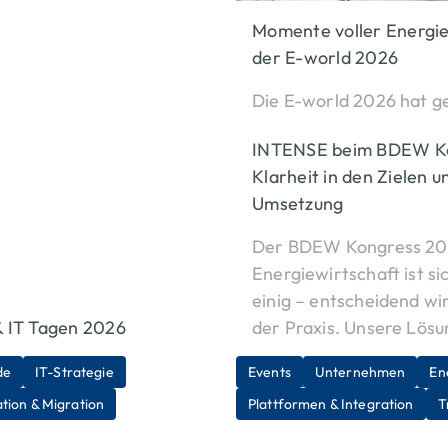
Momente voller Energi
der E-world 2026
Die E-world 2026 hat ge
Veränderungsdruck in de
INTENSE beim BDEW Ko
Plattformstrategien, 
Klarheit in den Zielen u
Transformationen und p
Umsetzung
Zusammenarbeit standen
prägten den Messeauftr
Der BDEW Kongress 202
Energiewirtschaft ist s
Mehr erfahren
einig – entscheidend wi
& IT Tagen 2026
der Praxis. Unsere Lös
de
IT-Strategie
Events
Unternehmen
En
Mehr erfahren
tion & Migration
Plattformen & Integration
T