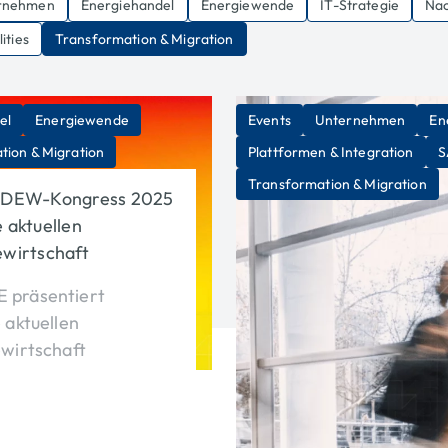
rnehmen
Energiehandel
Energiewende
IT-Strategie
Nac
ities
Transformation & Migration
el
Energiewende
Events
Unternehmen
En
tion & Migration
Plattformen & Integration
S
Transformation & Migration
 BDEW-Kongress 2025
 aktuellen
wirtschaft
 präsentiert
 aktuellen
wirtschaft