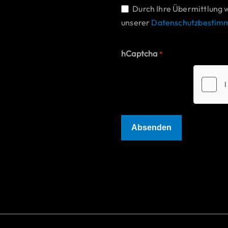
Einwilligung
Durch Ihre Übermittlung 
unserer
Datenschutzbestim
*
hCaptcha
*