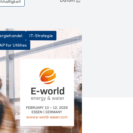
Datum
hhaltigkeit
ergiehandel
IT-Strategie
AP for Utilities
Titel
Ergebnisse
&
Content
Ergebnisse