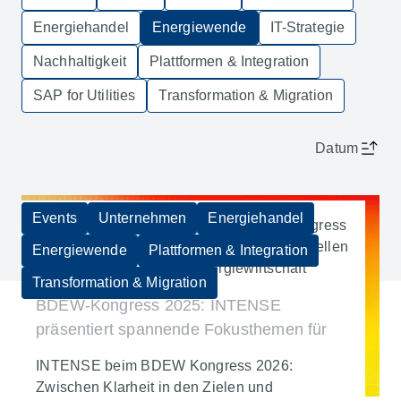
Energiehandel
Energiewende
IT-Strategie
Nachhaltigkeit
Plattformen & Integration
SAP for Utilities
Transformation & Migration
Datum
Events
Unternehmen
Energiehandel
INTENSE präsentiert auf dem BDEW-Kongress
2025 spannende Fokusthemen für die aktuellen
Energiewende
Plattformen & Integration
Herausforderungen der Energiewirtschaft
Transformation & Migration
BDEW-Kongress 2025: INTENSE
präsentiert spannende Fokusthemen für
die aktuellen Herausforderungen der
INTENSE beim BDEW Kongress 2026:
Energiewirtschaft
Titel E
Zwischen Klarheit in den Zielen und