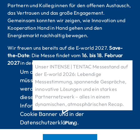
Partnern und Kolleg:innen für den offenen Austausch,
das Vertrauen und das große Engagement.
Gemeinsam konnten wir zeigen, wie Innovation und
Kooperation Hand in Hand gehen und den
Energiemarkt nachhaltig bewegen.
Wir freuen uns bereits auf die E-world 2027.
Save-
the-Date
: Die Messe findet vom
16. bis 18. Februar
2027
in der Messe Essen statt.
Unser INTENSE | TENTAC Messestand auf
Um diese Video sehen zu können,
der E-world 2026: Lebendige
müssen die Marketing Cookies aktiviert
Messestimmung, spannende Gespräche,
werden. Klicken Sie auf den Button, um
innovative Lösungen und ein starkes
diese zu akzeptieren. Mehr
Partnernetzwerk – alles in einem
dynamischen, atmosphärischen Recap.
Informationen finden Sie in unserem
Cookie Banner und in der
Datenschutzerklärung.
Play