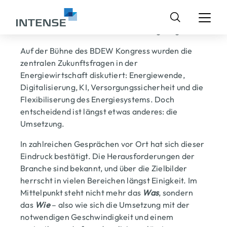
Die Energiewirtschaft ist sich über die zentralen
Zukunftsfragen einig – entscheidend wird jedoch,
Suchen
wie die Transformation in der Praxis gelingt.
nach:
Auf der Bühne des BDEW Kongress wurden die
zentralen Zukunftsfragen in der
Energiewirtschaft diskutiert: Energiewende,
Digitalisierung, KI, Versorgungssicherheit und die
Flexibiliserung des Energiesystems. Doch
entscheidend ist längst etwas anderes: die
Umsetzung.
In zahlreichen Gesprächen vor Ort hat sich dieser
Eindruck bestätigt. Die Herausforderungen der
Branche sind bekannt, und über die Zielbilder
herrscht in vielen Bereichen längst Einigkeit. Im
Mittelpunkt steht nicht mehr das
Was
, sondern
das
Wie
– also wie sich die Umsetzung mit der
notwendigen Geschwindigkeit und einem