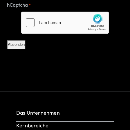
hCaptcha
*
Das Unternehmen
Über uns
Kernbereiche