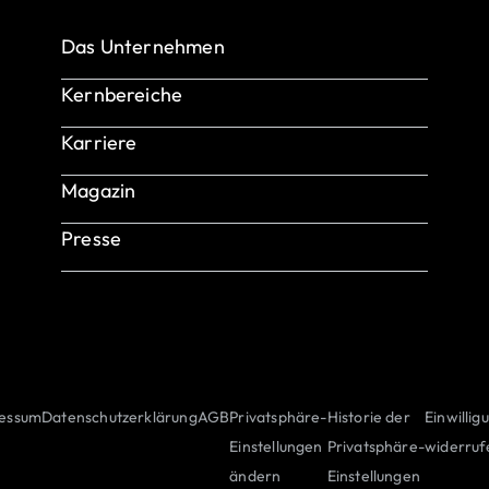
Das Unternehmen
Über uns
Kernbereiche
Referenzen & Success Stories
Produkte & Services
Karriere
INTENSE Wissensdatenbank: Testing
Use Cases
INTENSE als Arbeitgeber
Magazin
Unsere Benefits
Presse
Offene Stellen
essum
Datenschutzerklärung
AGB
Privatsphäre-
Historie der
Einwillig
Einstellungen
Privatsphäre-
widerruf
ändern
Einstellungen