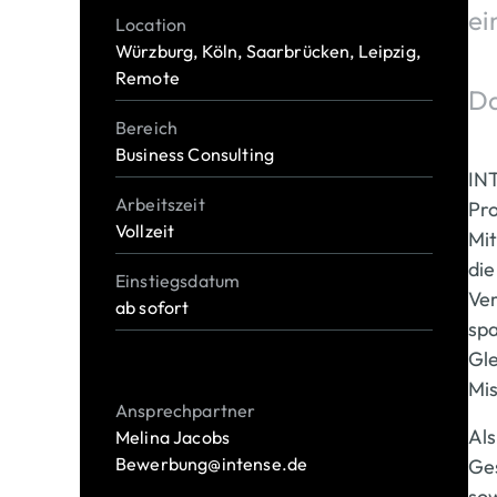
ei
Location
Würzburg, Köln, Saarbrücken, Leipzig,
Remote
Da
Bereich
Business Consulting
INT
Arbeitszeit
Pro
Vollzeit
Mit
die
Einstiegsdatum
Ver
ab sofort
spa
Gle
Mis
Ansprechpartner
Al
Melina Jacobs
Bewerbung@intense.de
Ges
sow