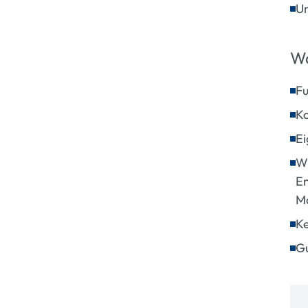
Un
Wa
Fu
Ko
Ei
Wi
En
M
Ke
Gu