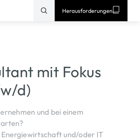
Herausforderungen
Suchen
nach:
ltant mit Fokus
/w/d)
bernehmen und bei einem
tarten?
 Energiewirtschaft und/oder IT