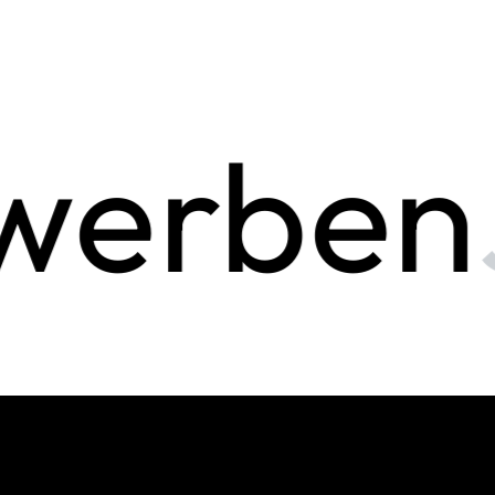
werben
J