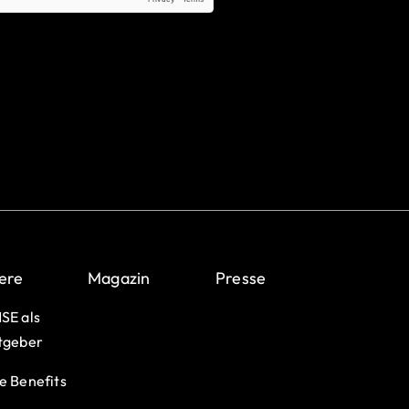
ere
Magazin
Presse
SE als
tgeber
e Benefits