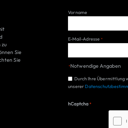
Vorname
it
d
E-Mail-Adresse
*
 zu
önnen Sie
chten Sie
Notwendige Angaben
*
Einwilligung
Durch Ihre Übermittlung 
unserer
Datenschutzbestim
*
hCaptcha
*