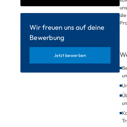
un
die
Pro
Wir freuen uns auf deine
Bewerbung
Wa
Jetzt bewerben
Be
un
Un
Üb
un
Ko
Tr