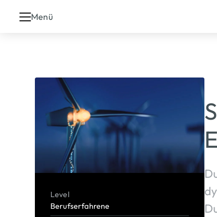
Menü
S
E
Du
dy
Level
Berufserfahrene
Du