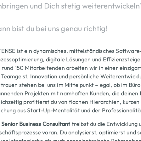
nbringen und Dich stetig weiterentwickeln
nn bist du bei uns genau richtig!
ENSE ist ein dynamisches, mittelständisches Softwar
zessoptimierung, digitale Lösungen und Effizienzsteigeru
 rund 150 Mitarbeitenden arbeiten wir in einer einzig
 Teamgeist, Innovation und persönliche Weiterentwicklu
trauen stehen bei uns im Mittelpunkt – egal, ob im Bür
nnenden Projekten mit namhaften Kunden, die deinen Ei
ichzeitig profitierst du von flachen Hierarchien, kurz
chung aus Start-Up-Mentalität und der Professionalit
s
Senior Business Consultant
treibst du die Entwicklung
chäftsprozesse voran. Du analysierst, optimierst und 
ohl strategische als auch organisatorische Rahmenbed