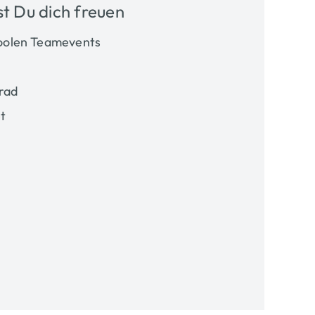
t Du dich freuen
coolen Teamevents
rad
t