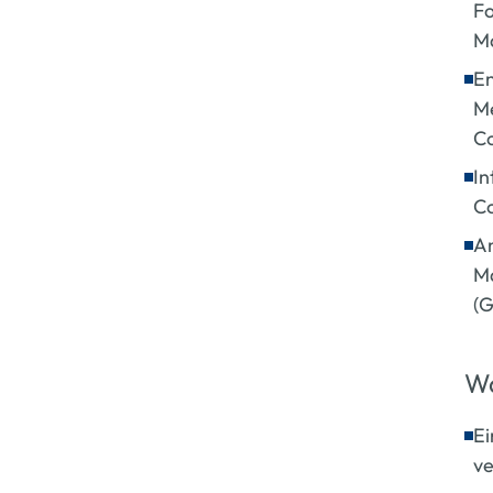
Fo
M
En
Me
Co
In
Co
An
Ma
(G
Wa
Ei
ve