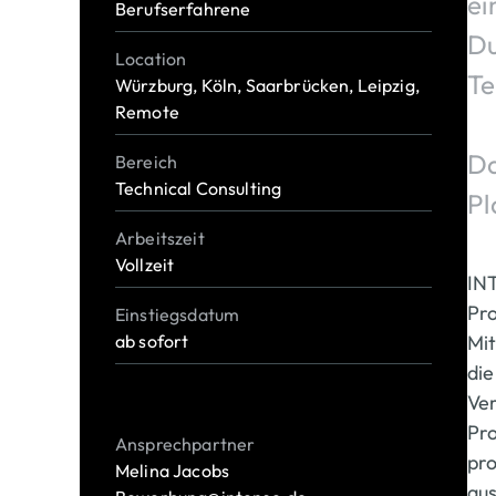
ei
Berufserfahrene
Du
Location
Te
Würzburg, Köln, Saarbrücken, Leipzig,
Remote
Da
Bereich
Technical Consulting
Pl
Arbeitszeit
Vollzeit
INT
Pro
Einstiegsdatum
Mit
ab sofort
die
Ver
Pro
Ansprechpartner
pro
Melina Jacobs
aus