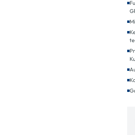
Fu
G
Mi
Ke
te
Pr
K
Au
Ko
Gu