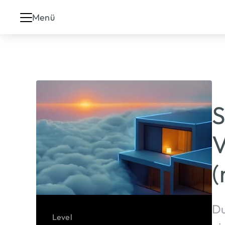
Menü
S
V
(
Du
Level