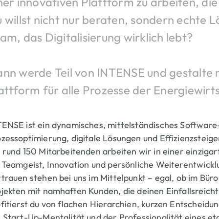
ner innovativen Plattform zu arbeiten, di
 willst nicht nur beraten, sondern echte 
am, das Digitalisierung wirklich lebt?
nn werde Teil von INTENSE und gestalte
attform für alle Prozesse der Energiewirt
ENSE ist ein dynamisches, mittelständisches Softwar
zessoptimierung, digitale Lösungen und Effizienzsteigeru
 rund 150 Mitarbeitenden arbeiten wir in einer einzig
 Teamgeist, Innovation und persönliche Weiterentwicklu
trauen stehen bei uns im Mittelpunkt – egal, ob im Bü
jekten mit namhaften Kunden, die deinen Einfallsreicht
fitierst du von flachen Hierarchien, kurzen Entscheid
 Start-Up-Mentalität und der Professionalität eines e