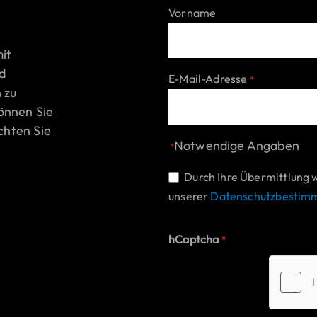
Vorname
it
d
E-Mail-Adresse
*
 zu
önnen Sie
chten Sie
Notwendige Angaben
*
Einwilligung
Durch Ihre Übermittlung 
unserer
Datenschutzbestim
*
hCaptcha
*