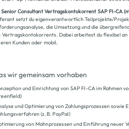
s
Senior
Consultant
Vertragskontokorrent
SAP FI-CA
(m
eferant
setzt du eigenverantwortlich Teilprojekte/Proje
orderungsanalyse, die Umsetzung und die übergreifen
s Vertragskontokorrents
.
Dabei arbeitest du flexibel an
seren Kunden oder mobil.
s wir gemeinsam vorhaben
nzeption und Einrichtung von SAP FI-CA im Rahmen vo
eenfield)
alyse und Optimierung von Zahlungsprozessen sowie Ein
hlungsverfahren (z. B. PayPal)
timierung von Mahnprozessen und Einführung neuer V