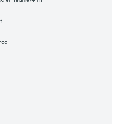
t
rad