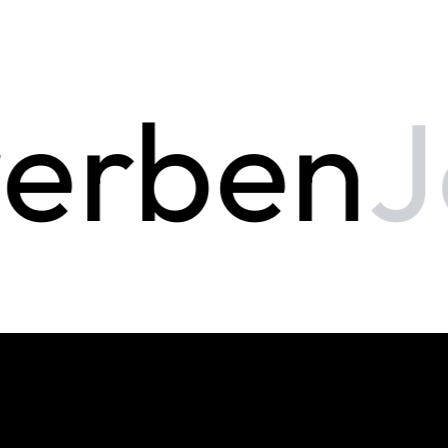
erben
Je