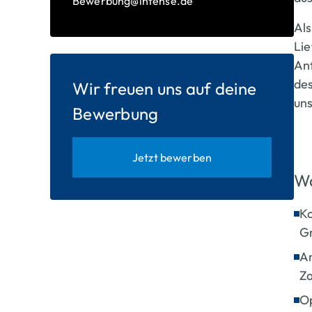
Bewerbung@intense.de
Al
Li
Anf
de
Wir freuen uns auf deine
un
Bewerbung
Jetzt bewerben
Wa
Ko
Gr
An
Za
Op