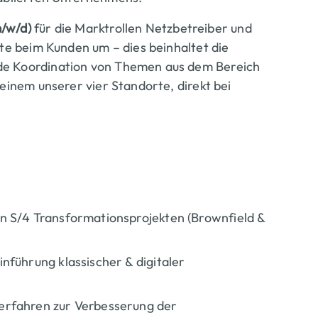
/w/d)
für die Marktrollen Netzbetreiber und
kte beim Kunden um – dies beinhaltet die
de Koordination
von Themen aus dem Bereich
 einem unserer vier Standorte, direkt bei
n S/4 Transformationsprojekten (Brownfield &
Titel
führung klassischer & digitaler
Ergebnisse
&
Content
Ergebnisse
erfahren zur Verbesserung der