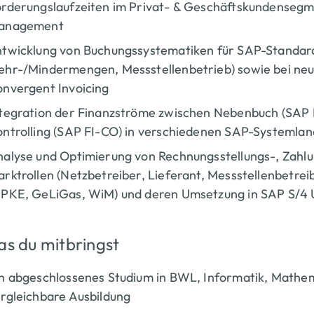
rderungslaufzeiten im Privat- & Geschäftskundensegme
anagement
twicklung von Buchungssystematiken für SAP-Standardab
hr-/Mindermengen, Messstellenbetrieb) sowie bei ne
nvergent Invoicing
tegration der Finanzströme zwischen Nebenbuch (SAP 
ntrolling (SAP FI-CO) in verschiedenen SAP-Systemla
alyse und Optimierung von Rechnungsstellungs-, Zahl
rktrollen (Netzbetreiber, Lieferant, Messstellenbetr
PKE, GeLiGas, WiM) und deren Umsetzung in SAP S/4 Ut
s du mitbringst
n abgeschlossenes Studium in BWL, Informatik, Mathem
rgleichbare Ausbildung