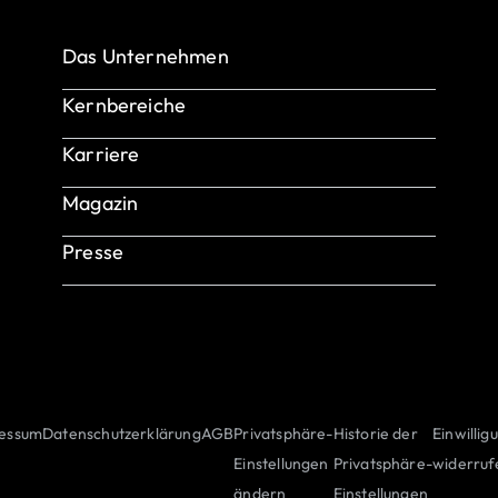
Das Unternehmen
Über uns
Kernbereiche
Referenzen & Success Stories
Produkte & Services
Karriere
INTENSE Wissensdatenbank: Testing
Use Cases
INTENSE als Arbeitgeber
Magazin
Unsere Benefits
Presse
Offene Stellen
essum
Datenschutzerklärung
AGB
Privatsphäre-
Historie der
Einwillig
Einstellungen
Privatsphäre-
widerruf
ändern
Einstellungen