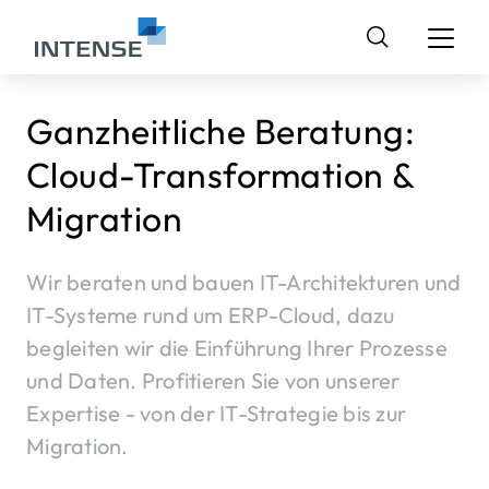
Suchen
nach:
Ganzheitliche Beratung:
Cloud-Transformation &
Migration
Wir beraten und bauen IT-Architekturen und
IT-Systeme rund um ERP-Cloud, dazu
begleiten wir die Einführung Ihrer Prozesse
und Daten. Profitieren Sie von unserer
Expertise - von der IT-Strategie bis zur
Migration.