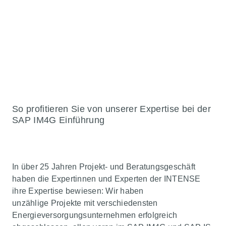
Eigenentwicklungen umzusetzen.
Nathalie Weissweiler
Fachbereichsleitung bei Bonn-
Netz GmbH
So profitieren Sie von unserer Expertise bei der
SAP IM4G Einführung
In über 25 Jahren Projekt- und Beratungsgeschäft
haben d
ie
Expertinnen und Experten
der INTENSE
ihre Expertise bewiesen:
Wir
haben
unzählige
Projekte
mit
verschiedensten
Energieversorgungsunternehmen
erfolgreich