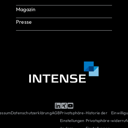
INTENSE Wissensdatenbank: Testing
Use Cases
INTENSE als Arbeitgeber
Magazin
Unsere Benefits
Presse
Offene Stellen
essum
Datenschutzerklärung
AGB
Privatsphäre-
Historie der
Einwillig
Einstellungen
Privatsphäre-
widerruf