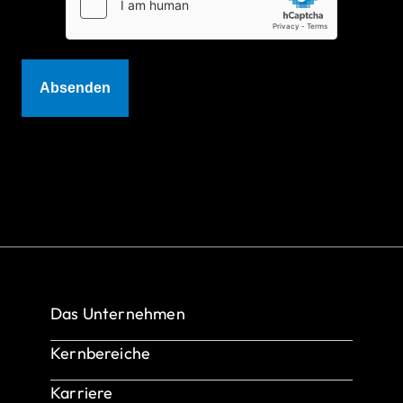
Das Unternehmen
Über uns
Kernbereiche
Referenzen & Success Stories
Produkte & Services
Karriere