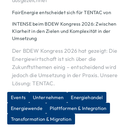
ausgezeichnet
SAP for Utilities
Transformation & Migration
FairEnergie entscheidet sich für TENTAC von
Unternehmen
IT-Strategie
Mehr erfahren
INTENSE – Durchgängige Templates und
INTENSE beim BDEW Kongress 2026: Zwischen
Plattformen & Integration
SAP for Utilities
Standardprozesse im Fokus
INTENSE bei den EVU Prozess & IT Tagen 2026
Klarheit in den Zielen und Komplexität in der
Umsetzung
Reutlinger Versorger ersetzt SAP IS-U
Events
Unternehmen
Energiewende
Mehr erfahren
durch cloudbasierte Plattform auf Basis
Der BDEW Kongress 2026 hat gezeigt: Die
IT-Strategie
Plattformen & Integration
von SAP S/4HANA Utilities
Energiewirtschaft ist sich über die
Transformation & Migration
Zukunftsthemen einig – entscheidend wird
Unternehmen
IT-Strategie
Mehr erfahren
jedoch die Umsetzung in der Praxis. Unsere
Plattformen & Integration
SAP for Utilities
Lösung: TENTAC.
Events
Unternehmen
Energiehandel
Mehr erfahren
Energiewende
Plattformen & Integration
Transformation & Migration