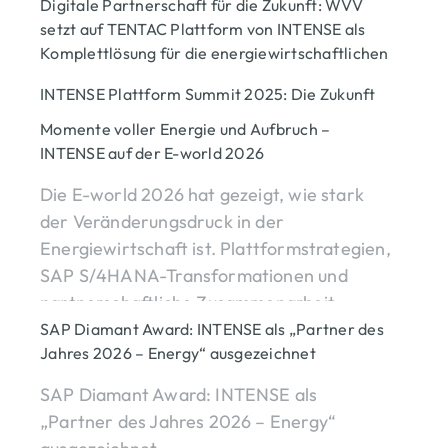
Digitale Partnerschaft für die Zukunft: WVV
Plattformen & Integration
SAP for Utilities
präsentiert spannende Fokusthemen für
setzt auf TENTAC Plattform von INTENSE als
Mehr erfahren
die aktuellen Herausforderungen der
Komplettlösung für die energiewirtschaftlichen
Prozesse
Energiewirtschaft
INTENSE Plattform Summit 2025: Die Zukunft
Zentrales Digitalisierungsprojekt für
der Energiewirtschaft aktiv gestalten –
Events
Unternehmen
Energiehandel
Momente voller Energie und Aufbruch –
Mehr erfahren
gemeinsam auf einer Plattform
effiziente, digitale und kundenfreundliche
INTENSE auf der E-world 2026
Energiewende
Plattformen & Integration
Abrechnung.
Erfolgreicher INTENSE Plattform Summit
Die E-world 2026 hat gezeigt, wie stark
Transformation & Migration
2025 in Würzburg: Spannende
Unternehmen
IT-Strategie
der Veränderungsdruck in der
Mehr erfahren
Diskussionen, praxisnahe Insights und
Energiewirtschaft ist. Plattformstrategien,
Plattformen & Integration
SAP for Utilities
Networking pur.
SAP S/4HANA-Transformationen und
partnerschaftliche Zusammenarbeit
Events
Unternehmen
IT-Strategie
Mehr erfahren
standen im Mittelpunkt – und prägten den
SAP Diamant Award: INTENSE als „Partner des
Plattformen & Integration
Jahres 2026 – Energy“ ausgezeichnet
Messeauftritt von INTENSE.
SAP Diamant Award: INTENSE als
Events
Unternehmen
Energiehandel
Mehr erfahren
„Partner des Jahres 2026 – Energy“
IT-Strategie
Plattformen & Integration