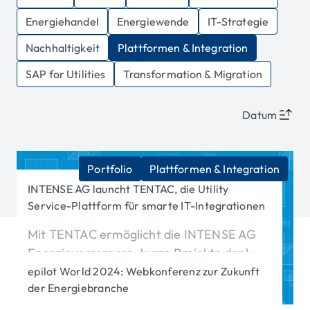
Energiehandel
Energiewende
IT-Strategie
Nachhaltigkeit
Plattformen & Integration
SAP for Utilities
Transformation & Migration
Datum
Portfolio
Plattformen & Integration
INTENSE AG launcht TENTAC, die Utility
Service-Plattform für smarte IT-Integrationen
Mit TENTAC ermöglicht die INTENSE AG
Energieversorgern, kurze Projekte dank
smarter IT-Integrationen bei voller
epilot World 2024: Webkonferenz zur Zukunft
der Energiebranche
Kostenkontrolle.