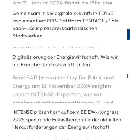
Am 31. Januar 2024 findet die jährliche
Mehr erfahren
epilot World statt. Die ganztägige
Gemeinsam in die digitale Zukunft: INTENSE
Webkonferenz steht im Fokus der
implementiert ERP-Plattform TENTAC U/P als
Energiewende und Digitalisierung.
SaaS-Lösung bei drei saarländischen
Unternehmen
Plattformen & Integration
Stadtwerken
Mehr erfahren
INTENSE startet mit ERP-Plattform
„TENTAC U/P“ bei saarländischen
Digitalisierung der Energiewirtschaft: Wie wir
die Branche für die Zukunft rüsten
Stadtwerken. Die moderne
Unternehmen
IT-Strategie
Softwarelösung verschlankt
Beim SAP Innovation Day for Public and
Geschäftsprozesse und steigert Effizienz in
Plattformen & Integration
SAP for Utilities
Energy am 13. November 2024 zeigten
Titel 
Zeiten der Energiewende.
unsere INTENSE-Experten, wie wir
erfolgreich mit fortschrittlichen IT- und
Mehr erfahren
Softwarelösungen gemeinsam mit unseren
INTENSE präsentiert auf dem BDEW-Kongress
Kunden die Herausforderungen der
2025 spannende Fokusthemen für die aktuellen
Herausforderungen der Energiewirtschaft
Energiewende meistern und sie Schritt für
Unternehmen
IT-Strategie
Schritt in die digitale Zukunft begleiten.
BDEW-Kongress 2025: INTENSE