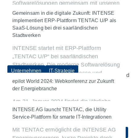
Softwarelösungen gemeinsam mit unseren
Energiewende
Plattformen & Integration
Kunden die Herausforderungen der
Gemeinsam in die digitale Zukunft: INTENSE
Energiewende meistern und sie Schritt für
Transformation & Migration
implementiert ERP-Plattform TENTAC U/P als
Unternehmen
IT-Strategie
Schritt in die digitale Zukunft begleiten.
SaaS-Lösung bei drei saarländischen
Stadtwerken
Plattformen & Integration
SAP for Utilities
Mehr erfahren
INTENSE startet mit ERP-Plattform
„TENTAC U/P“ bei saarländischen
Stadtwerken. Die moderne Softwarelösung
Unternehmen
IT-Strategie
verschlankt Geschäftsprozesse und
steigert Effizienz in Zeiten der
epilot World 2024: Webkonferenz zur Zukunft
Plattformen & Integration
SAP for Utilities
der Energiebranche
Energiewende.
Am 31. Januar 2024 findet die jährliche
Mehr erfahren
epilot World statt. Die ganztägige
INTENSE AG launcht TENTAC, die Utility
Service-Plattform für smarte IT-Integrationen
Webkonferenz steht im Fokus der
Energiewende und Digitalisierung.
Mit TENTAC ermöglicht die INTENSE AG
Unternehmen
Plattformen & Integration