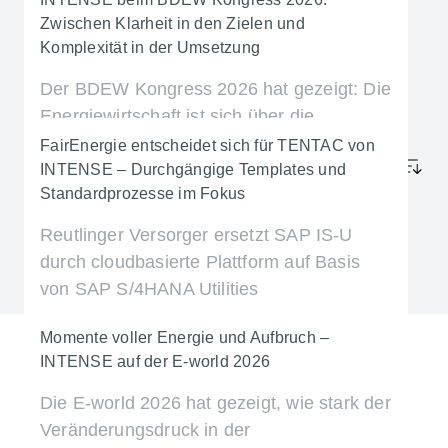
Zwischen Klarheit in den Zielen und
Energiehandel
Energiewende
IT-Strategie
Komplexität in der Umsetzung
Nachhaltigkeit
Plattformen & Integration
Der BDEW Kongress 2026 hat gezeigt: Die
SAP for Utilities
Transformation & Migration
Energiewirtschaft ist sich über die
Zukunftsthemen einig – entscheidend wird
FairEnergie entscheidet sich für TENTAC von
Datum
jedoch die Umsetzung in der Praxis.
INTENSE – Durchgängige Templates und
Standardprozesse im Fokus
Unsere Lösung: TENTAC.
Reutlinger Versorger ersetzt SAP IS-U
Events
Unternehmen
Energiehandel
Mehr erfahren
durch cloudbasierte Plattform auf Basis
Energiewende
Plattformen & Integration
von SAP S/4HANA Utilities
Transformation & Migration
Unternehmen
IT-Strategie
Momente voller Energie und Aufbruch –
Mehr erfahren
SAP Diamant Award: INTENSE als „Partner des
INTENSE bei den EVU Prozess & IT Tagen
INTENSE auf der E-world 2026
Plattformen & Integration
SAP for Utilities
Jahres 2026 – Energy“ ausgezeichnet
2026
Die E-world 2026 hat gezeigt, wie stark der
SAP Diamant Award: INTENSE als
Events
Unternehmen
Energiewende
Veränderungsdruck in der
Mehr erfahren
„Partner des Jahres 2026 – Energy“