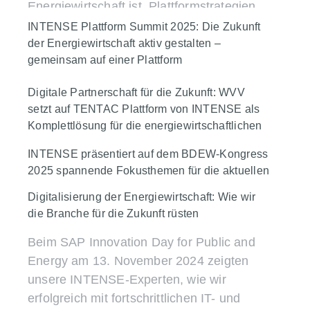
Energiewirtschaft ist. Plattformstrategien,
IT-Strategie
Plattformen & Integration
ausgezeichnet
SAP S/4HANA-Transformationen und
INTENSE Plattform Summit 2025: Die Zukunft
Transformation & Migration
partnerschaftliche Zusammenarbeit
der Energiewirtschaft aktiv gestalten –
Unternehmen
IT-Strategie
Mehr erfahren
gemeinsam auf einer Plattform
standen im Mittelpunkt – und prägten den
Plattformen & Integration
SAP for Utilities
Messeauftritt von INTENSE.
Erfolgreicher INTENSE Plattform Summit
Digitale Partnerschaft für die Zukunft: WVV
2025 in Würzburg: Spannende
setzt auf TENTAC Plattform von INTENSE als
Events
Unternehmen
Energiehandel
Mehr erfahren
Diskussionen, praxisnahe Insights und
Komplettlösung für die energiewirtschaftlichen
IT-Strategie
Plattformen & Integration
Prozesse
Networking pur.
Titel E
INTENSE präsentiert auf dem BDEW-Kongress
SAP for Utilities
Transformation & Migration
Zentrales Digitalisierungsprojekt für
2025 spannende Fokusthemen für die aktuellen
Events
Unternehmen
IT-Strategie
Mehr erfahren
Herausforderungen der Energiewirtschaft
effiziente, digitale und kundenfreundliche
Digitalisierung der Energiewirtschaft: Wie wir
Plattformen & Integration
Abrechnung.
die Branche für die Zukunft rüsten
BDEW-Kongress 2025: INTENSE
präsentiert spannende Fokusthemen für
Unternehmen
IT-Strategie
Beim SAP Innovation Day for Public and
Mehr erfahren
die aktuellen Herausforderungen der
Energy am 13. November 2024 zeigten
Plattformen & Integration
SAP for Utilities
Energiewirtschaft
unsere INTENSE-Experten, wie wir
erfolgreich mit fortschrittlichen IT- und
Events
Unternehmen
Energiehandel
Mehr erfahren