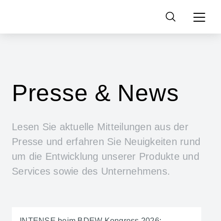
Suchen
nach:
Presse & News
Lesen Sie aktuelle Mitteilungen aus der
Presse und erfahren Sie Neuigkeiten rund
um die Entwicklung unserer Produkte und
Services sowie des Unternehmens.
View all
Events
Portfolio
Unternehmen
INTENSE beim BDEW Kongress 2026: