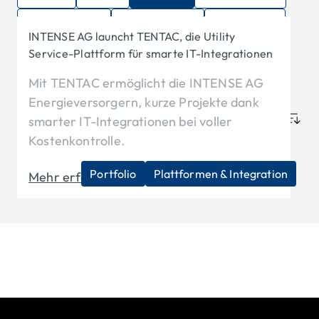
Energiehandel
Energiewende
IT-Strategie
INTENSE AG launcht TENTAC, die Utility
Nachhaltigkeit
Plattformen & Integration
Service-Plattform für smarte IT-Integrationen
SAP for Utilities
Transformation & Migration
Mit TENTAC ermöglicht die INTENSE AG
Energieversorgern, kurze Projekte dank
Datum
smarter IT-Integrationen bei voller
Kostenkontrolle.
Portfolio
Plattformen & Integration
Mehr erfahren
Titel 