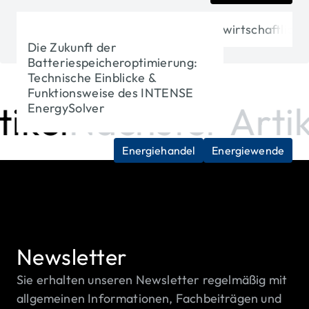
https://www.intense.de/magazin/wirtschaftlic
Die Zukunft der
Batteriespeicheroptimierung:
Technische Einblicke &
Funktionsweise des INTENSE
ikel
Nächster Artik
EnergySolver
Energiehandel
Energiewende
Newsletter
Sie erhalten unseren Newsletter regelmäßig mit
allgemeinen Informationen, Fachbeiträgen und