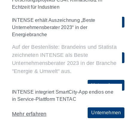
Echtzeit für Industrien
50,1 % der Anteile an der INTENSE AG,
einem Spezialisten für IT-Implementierung.
Klimaschutz-Forschung: Mit Climate
INTENSE erhält Auszeichnung „Beste
Unternehmen
Solution for Industries (CS4I) ist
Unternehmensberater 2023“ in der
Mehr erfahren
Energiebranche
Klimaschutz auch in der Lieferkette
möglich.
Auf der Bestenliste: Brandeins und Statista
zeichneten INTENSE als Beste
Unternehmen
Nachhaltigkeit
Mehr erfahren
Unternehmensberater 2023 in der Branche
"Energie & Umwelt" aus.
Unternehmen
Mehr erfahren
INTENSE integriert SmartCity-App endios one
in Service-Plattform TENTAC
Unternehmen
Mehr erfahren