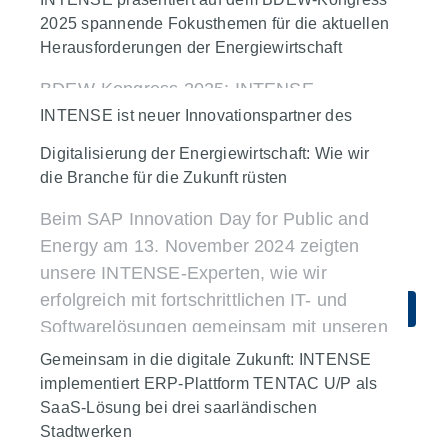
SAP for Utilities
Transformation & Migration
Zentrales Digitalisierungsprojekt für
2025 spannende Fokusthemen für die aktuellen
Events
Unternehmen
IT-Strategie
Mehr erfahren
Herausforderungen der Energiewirtschaft
effiziente, digitale und kundenfreundliche
Plattformen & Integration
Abrechnung.
BDEW-Kongress 2025: INTENSE
Titel E
präsentiert spannende Fokusthemen für
INTENSE ist neuer Innovationspartner des
Unternehmen
IT-Strategie
Mehr erfahren
BEMD e.V.
die aktuellen Herausforderungen der
Digitalisierung der Energiewirtschaft: Wie wir
Plattformen & Integration
SAP for Utilities
Energiewirtschaft
die Branche für die Zukunft rüsten
INTENSE verstärkt ab sofort als
Innovationspartner das Netzwerk des
Events
Unternehmen
Energiehandel
Beim SAP Innovation Day for Public and
Mehr erfahren
Bundesverbands der
Energy am 13. November 2024 zeigten
Energiewende
Plattformen & Integration
Energiemarktdienstleister (BEMD) e.V.
unsere INTENSE-Experten, wie wir
Transformation & Migration
erfolgreich mit fortschrittlichen IT- und
Unternehmen
Mehr erfahren
Softwarelösungen gemeinsam mit unseren
Kunden die Herausforderungen der
Gemeinsam in die digitale Zukunft: INTENSE
Energiewende meistern und sie Schritt für
implementiert ERP-Plattform TENTAC U/P als
Unternehmen
IT-Strategie
Schritt in die digitale Zukunft begleiten.
SaaS-Lösung bei drei saarländischen
Stadtwerken
Plattformen & Integration
SAP for Utilities