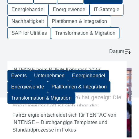
Energiehandel
Energiewende
IT-Strategie
Nachhaltigkeit
Plattformen & Integration
SAP for Utilities
Transformation & Migration
Datum
INTENSE beim BDEW Kongress 2026:
Events
Unternehmen
Energiehandel
Zwischen Klarheit in den Zielen und
Komplexität in der Umsetzung
Energiewende
Plattformen & Integration
Der BDEW Kongress 2026 hat gezeigt: Die
Transformation & Migration
Energiewirtschaft ist sich über die
Zukunftsthemen einig – entscheidend wird
FairEnergie entscheidet sich für TENTAC von
jedoch die Umsetzung in der Praxis.
INTENSE – Durchgängige Templates und
Standardprozesse im Fokus
Unsere Lösung: TENTAC.