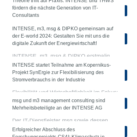
Theorie trifft auf Praxis: INTENSE und THWS
Am 31. Januar 2024 findet die jährliche
fördern die nächste Generation von IT-
Unternehmen
Mehr erfahren
Consultants
epilot World statt. Die ganztägige
Webkonferenz steht im Fokus der
In Kooperation mit der Technischen
INTENSE, m3, msg & DIPKO gemeinsam auf
Energiewende und Digitalisierung.
Hochschule Würzburg-Schweinfurt
der E-world 2024: Gestalten Sie mit uns die
Unternehmen
Plattformen & Integration
digitale Zukunft der Energiewirtschaft!
(THWS) hat INTENSE eine besondere
Mehr erfahren
Lernerfahrung für Master-Studierende der
INTENSE, m3, msg & DIPKO erstmalig
Wirtschaftsinformatik geschaffen.
gemeinsam auf der E-world energy &
INTENSE startet Teilnahme am Kopernikus-
water: Entdecken Sie innovative Lösungen
Projekt SynErgie zur Flexibilisierung des
Unternehmen
Nachhaltigkeit
Mehr erfahren
Stromverbrauchs in der Industrie
für die Energiewirtschaft und vielfältige
Use-Cases.
Flexibilität und Wirtschaftlichkeit im Fokus:
Das SynErgie-Projekt Kopernikus gestaltet
msg und m3 management consulting sind
Unternehmen
Mehr erfahren
Mehrheitsbeteiligte an der INTENSE AG
mit INTENSE die energieeffiziente Zukunft
der Industrie.
Der IT-Dienstleister msg sowie dessen
Tochterunternehmen m3 management
Erfolgreicher Abschluss des
Unternehmen
Nachhaltigkeit
Mehr erfahren
consulting GmbH erwerben gemeinsam
Forschungsprojekts CS4I: Klimaschutz in