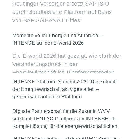
Reutlinger Versorger ersetzt SAP IS-U
Mehr erfahren
durch cloudbasierte Plattform auf Basis
von SAP S/4HANA Utilities
Unternehmen
IT-Strategie
Momente voller Energie und Aufbruch –
Mehr erfahren
SAP Diamant Award: INTENSE als „Partner des
INTENSE bei den EVU Prozess & IT Tagen
INTENSE auf der E-world 2026
Plattformen & Integration
SAP for Utilities
Jahres 2026 – Energy“ ausgezeichnet
2026
Die E-world 2026 hat gezeigt, wie stark der
SAP Diamant Award: INTENSE als
Events
Unternehmen
Energiewende
Veränderungsdruck in der
Mehr erfahren
„Partner des Jahres 2026 – Energy“
Energiewirtschaft ist. Plattformstrategien,
IT-Strategie
Plattformen & Integration
ausgezeichnet
SAP S/4HANA-Transformationen und
INTENSE Plattform Summit 2025: Die Zukunft
Transformation & Migration
partnerschaftliche Zusammenarbeit
der Energiewirtschaft aktiv gestalten –
Unternehmen
IT-Strategie
Mehr erfahren
gemeinsam auf einer Plattform
standen im Mittelpunkt – und prägten den
Plattformen & Integration
SAP for Utilities
Messeauftritt von INTENSE.
Erfolgreicher INTENSE Plattform Summit
Digitale Partnerschaft für die Zukunft: WVV
2025 in Würzburg: Spannende
setzt auf TENTAC Plattform von INTENSE als
Events
Unternehmen
Energiehandel
Mehr erfahren
Diskussionen, praxisnahe Insights und
Komplettlösung für die energiewirtschaftlichen
IT-Strategie
Plattformen & Integration
Prozesse
Networking pur.
INTENSE präsentiert auf dem BDEW-Kongress