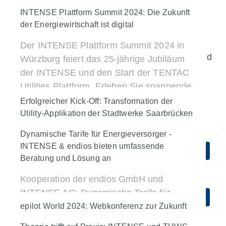
Mehr erfahren
INTENSE startet mit ERP-Plattform
INTENSE Plattform Summit 2024: Die Zukunft
der Energiewirtschaft ist digital
„TENTAC U/P“ bei saarländischen
Stadtwerken. Die moderne Softwarelösung
Der INTENSE Plattform Summit 2024 in
Unternehmen
IT-Strategie
verschlankt Geschäftsprozesse und
Würzburg feiert das 25-jährige Jubiläum
steigert Effizienz in Zeiten der
Plattformen & Integration
SAP for Utilities
der INTENSE und den Start der TENTAC
Energiewende.
Utilities Plattform. Erleben Sie spannende
Vorträge, innovative Lösungen und
Erfolgreicher Kick-Off: Transformation der
Mehr erfahren
Networking für die digitale Zukunft der
Utility-Applikation der Stadtwerke Saarbrücken
auf SAP S/4HANA
Energiewirtschaft.
Dynamische Tarife für Energieversorger -
Der Startschuss für das SAP S/4HANA-
INTENSE & endios bieten umfassende
Unternehmen
Mehr erfahren
Beratung und Lösung an
Transformationsprojekt mit den
Stadtwerken Saarbrücken ist gefallen.
Kooperation der endios GmbH und
INTENSE AG: Dynamische Tarife für
Unternehmen
Mehr erfahren
Energieversorger ab jetzt im gemeinsamen
epilot World 2024: Webkonferenz zur Zukunft
der Energiebranche
Leistungsangebot.